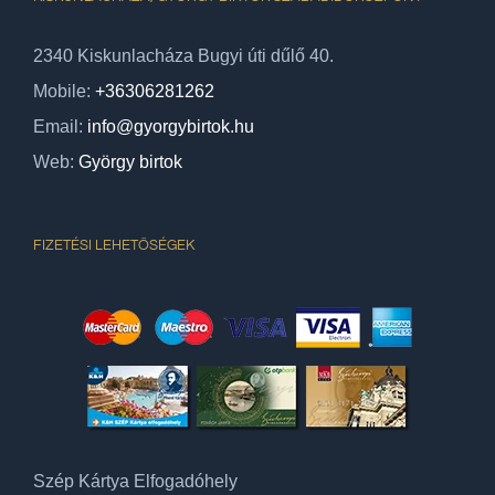
2340 Kiskunlacháza Bugyi úti dűlő 40.
Mobile:
+36306281262
Email:
info@gyorgybirtok.hu
Web:
György birtok
FIZETÉSI LEHETŐSÉGEK
Szép Kártya Elfogadóhely