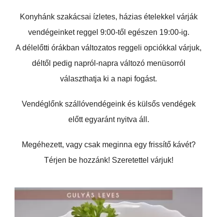
Konyhánk szakácsai ízletes, házias ételekkel várják
vendégeinket reggel 9:00-től egészen 19:00-ig.
A délelőtti órákban változatos reggeli opciókkal várjuk,
déltől pedig napról-napra változó menüsorról
választhatja ki a napi fogást.
Vendéglőnk szállóvendégeink és külsős vendégek
előtt egyaránt nyitva áll.
Megéhezett, vagy csak meginna egy frissítő kávét?
Térjen be hozzánk! Szeretettel várjuk!